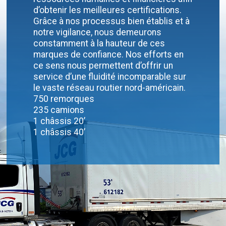
d’obtenir les meilleures certifications.
Grâce à nos processus bien établis et à
notre vigilance, nous demeurons
constamment à la hauteur de ces
marques de confiance. Nos efforts en
ce sens nous permettent d’offrir un
service d’une fluidité incomparable sur
le vaste réseau routier nord-américain.
750 remorques
235 camions
1 châssis 20’
1 châssis 40’